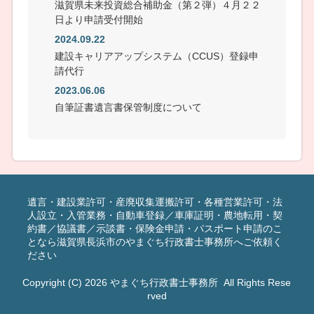
滋賀県未来投資総合補助金（第２弾）４月２２
日より申請受付開始
2024.09.22
建設キャリアアップシステム（CCUS）登録申
請代行
2023.06.06
自筆証書遺言書保管制度について
遺言・建設業許可・産廃収集運搬許可・各種営業許可・法
人設立・入管業務・自動車登録／車庫証明・農地転用・契
約書／協議書／示談書・保険金申請・パスポート申請のこ
となら滋賀県長浜市のやまぐち行政書士事務所へご依頼く
ださい
Copyright (C) 2026
やまぐち行政書士事務所
All Rights Rese
rved